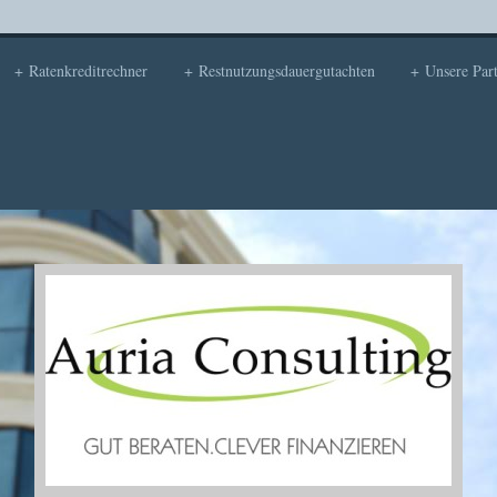
Ratenkreditrechner
Restnutzungsdauergutachten
Unsere Par